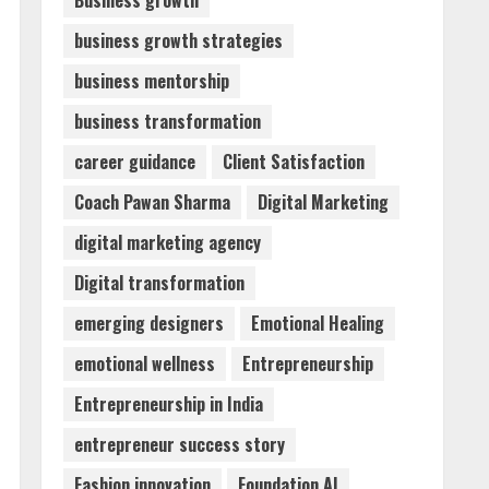
Business growth
business growth strategies
Walfer School of Arts and
business mentorship
Sciences Flexible Learning
August 5, 2026
business transformation
3
career guidance
Client Satisfaction
Mark Zuckerberg Apology
Coach Pawan Sharma
Digital Marketing
Sought Over PM Modi Video
digital marketing agency
August 5, 2026
4
Digital transformation
emerging designers
Emotional Healing
Teamplus Staffing Solution
emotional wellness
Entrepreneurship
Pvt Ltd AI Staffing Leader
August 4, 2026
Entrepreneurship in India
5
entrepreneur success story
Fashion innovation
Foundation AI