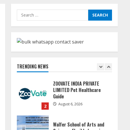
Dr. Shamin Eabenson:
Search
Biomedical Waste Awareness
for:
August 6, 2026
1
ZOOVATE INDIA PRIVATE
LIMITED Pet Healthcare
Guide
TRENDING NEWS
August 6, 2026
2
Walfer School of Arts and
Sciences Flexible Learning
August 5, 2026
3
Mark Zuckerberg Apology