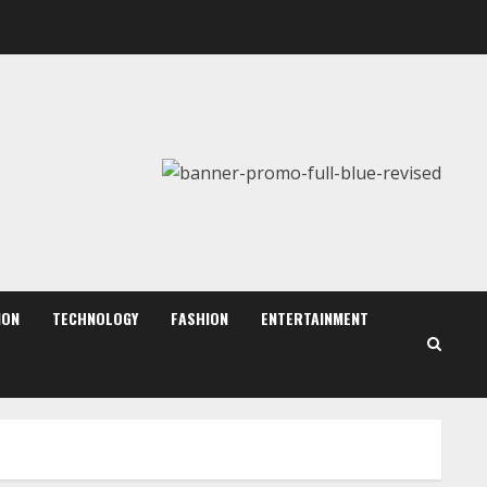
August 6, 2026
2
Walfer School of Arts and
Sciences Flexible Learning
August 5, 2026
3
Mark Zuckerberg Apology
Sought Over PM Modi Video
August 5, 2026
ION
TECHNOLOGY
FASHION
ENTERTAINMENT
4
Teamplus Staffing Solution
Pvt Ltd AI Staffing Leader
August 4, 2026
5