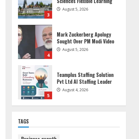
Sought Over PM Modi Video
August 5, 2026
4
Teamplus Staffing Solution
Pvt Ltd AI Staffing Leader
August 4, 2026
5
Dr. Shamin Eabenson:
Biomedical Waste Awareness
August 6, 2026
1
ZOOVATE INDIA PRIVATE
LIMITED Pet Healthcare
TAGS
Guide
August 6, 2026
2