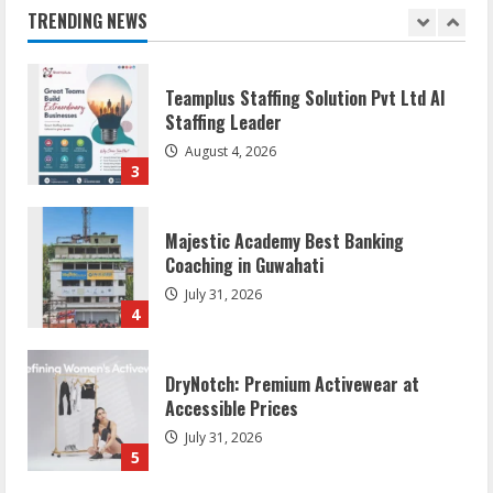
August 5, 2026
TRENDING NEWS
2
Teamplus Staffing Solution Pvt Ltd AI
Staffing Leader
August 4, 2026
3
Majestic Academy Best Banking
Coaching in Guwahati
July 31, 2026
4
DryNotch: Premium Activewear at
Accessible Prices
July 31, 2026
5