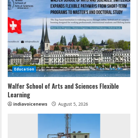
u
e
R
e
a
d
Education
i
Walfer School of Arts and Sciences Flexible
n
Learning
g
indiavoicenews
August 5, 2026