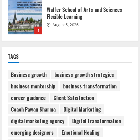
Walfer School of Arts and Sciences
Flexible Learning
August 5, 2026
1
Mark Zuckerberg Apology Sought Over
TAGS
PM Modi Video
August 5, 2026
2
Business growth
business growth strategies
business mentorship
business transformation
Teamplus Staffing Solution Pvt Ltd AI
career guidance
Client Satisfaction
Staffing Leader
August 4, 2026
Coach Pawan Sharma
Digital Marketing
3
digital marketing agency
Digital transformation
Majestic Academy Best Banking
emerging designers
Emotional Healing
Coaching in Guwahati