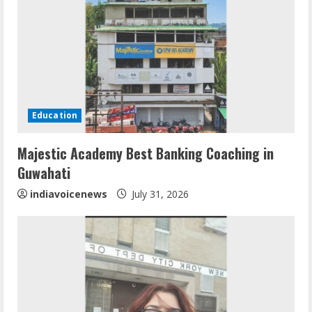
Education
Mark Zuckerberg Apology Sought Over
Majestic Academy Best Banking Coaching in
PM Modi Video
Guwahati
August 5, 2026
2
indiavoicenews
July 31, 2026
Teamplus Staffing Solution Pvt Ltd AI
Staffing Leader
August 4, 2026
3