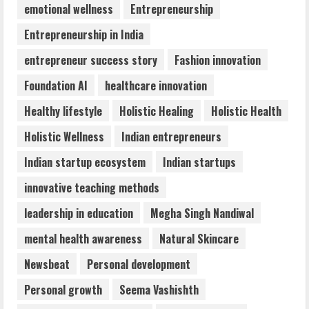
emotional wellness
Entrepreneurship
July 31, 2026
4
Entrepreneurship in India
entrepreneur success story
Fashion innovation
DryNotch: Premium Activewear at
Foundation AI
healthcare innovation
Accessible Prices
July 31, 2026
Healthy lifestyle
Holistic Healing
Holistic Health
5
Holistic Wellness
Indian entrepreneurs
Indian startup ecosystem
Indian startups
innovative teaching methods
leadership in education
Megha Singh Nandiwal
mental health awareness
Natural Skincare
Newsbeat
Personal development
Personal growth
Seema Vashishth